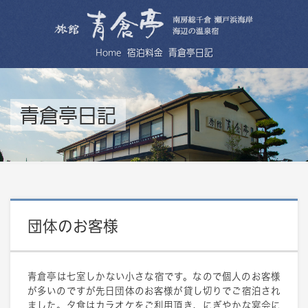
Home
宿泊料金
青倉亭日記
青倉亭日記
団体のお客様
青倉亭は七室しかない小さな宿です。なので個人のお客様
が多いのですが先日団体のお客様が貸し切りでご宿泊され
ました。夕食はカラオケをご利用頂き、にぎやかな宴会に