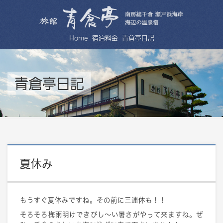
Home
宿泊料金
青倉亭日記
青倉亭日記
夏休み
もうすぐ夏休みですね。その前に三連休も！！
そろそろ梅雨明けできびし～い暑さがやって来ますね。ぜ