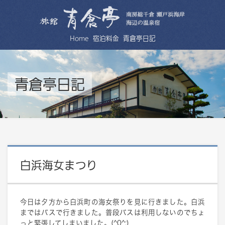
Home
宿泊料金
青倉亭日記
青倉亭日記
白浜海女まつり
今日は夕方から白浜町の海女祭りを見に行きました。白浜
まではバスで行きました。普段バスは利用しないのでちょ
っと緊張してしまいました。(^0^;)